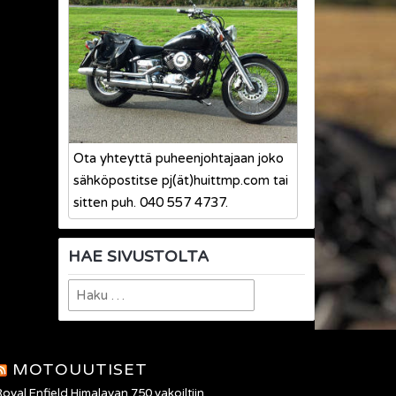
Ota yhteyttä puheenjohtajaan joko
sähköpostitse pj(ät)huittmp.com tai
sitten puh. 040 557 4737.
HAE SIVUSTOLTA
Haku:
MOTOUUTISET
oyal Enfield Himalayan 750 vakoiltiin