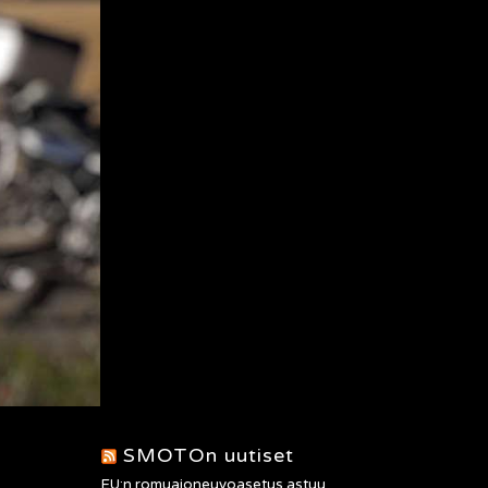
SMOTOn uutiset
EU:n romuajoneuvoasetus astuu