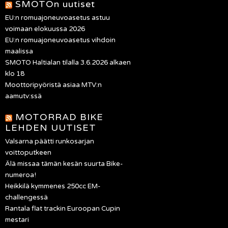
SMOTOn uutiset
EU:n romuajoneuvoasetus astuu
voimaan elokuussa 2026
EU:n romuajoneuvoasetus vihdoin
maalissa
SMOTO Haltialan tilalla 3.6.2026 alkaen
klo 18
Moottoripyöristä asiaa MTV:n
aamutv:ssä
MOTORRAD BIKE
LEHDEN UUTISET
Valsarna päätti runkosarjan
voittoputkeen
Älä missaa tämän kesän suurta Bike-
numeroa!
Heikkilä kymmenes 250cc EM-
challengessä
Rantala flat trackin Euroopan Cupin
mestari