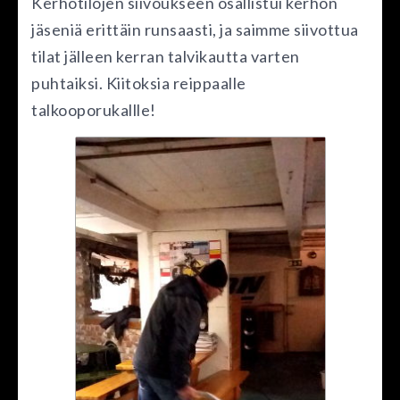
Kerhotilojen siivoukseen osallistui kerhon
jäseniä erittäin runsaasti, ja saimme siivottua
tilat jälleen kerran talvikautta varten
puhtaiksi. Kiitoksia reippaalle
talkooporukallle!